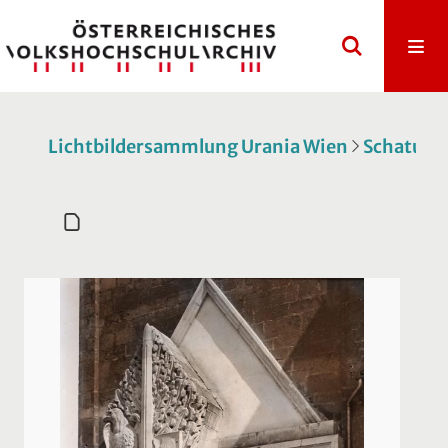
Lichtbildersammlung Urania Wien
Schatulle