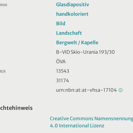
Glasdiapositiv
HNIK
handkoloriert
Bild
Landschaft
Bergwelt
/
Kapelle
R
B-VID Skio-Urania 193/30
ÖVA
13543
MER
31174
urn:nbn:at:at-vhsa-17104
echtehinweis
Creative Commons Namensnennung -
4.0 International Lizenz