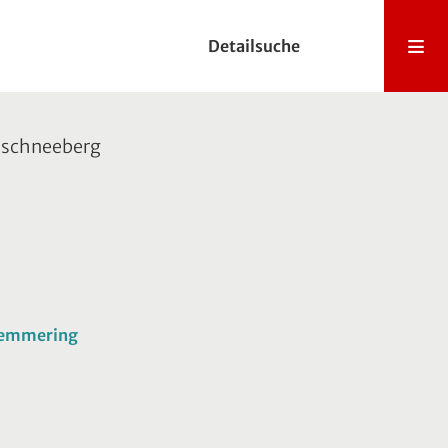
Detailsuche
hschneeberg
 Semmering