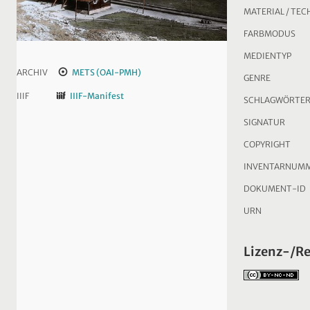
MATERIAL / TEC
FARBMODUS
MEDIENTYP
ARCHIV
METS (OAI-PMH)
GENRE
IIIF
IIIF-Manifest
SCHLAGWÖRTE
SIGNATUR
COPYRIGHT
INVENTARNUM
DOKUMENT-ID
URN
Lizenz-/R