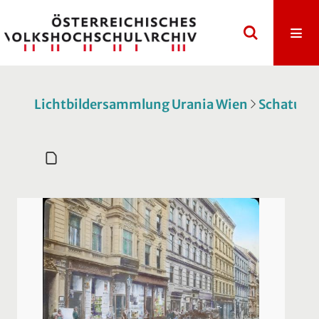
Lichtbildersammlung Urania Wien
Schatulle