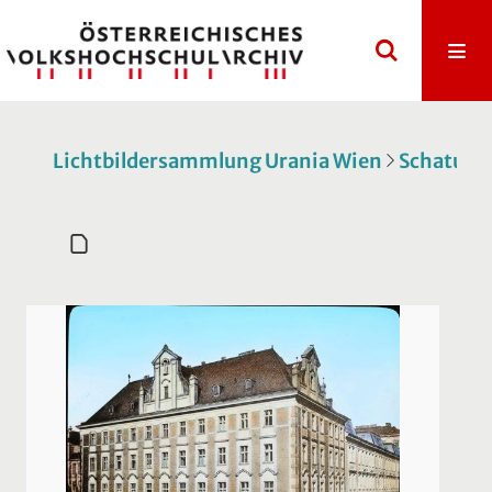
Lichtbildersammlung Urania Wien
Schatulle