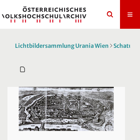
Lichtbildersammlung Urania Wien
Schatulle