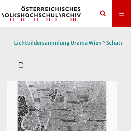
Lichtbildersammlung Urania Wien
Schatulle