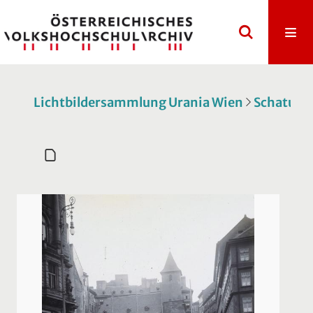
Lichtbildersammlung Urania Wien
Schatulle