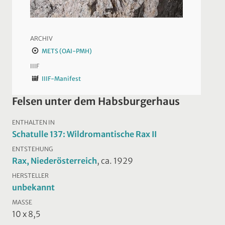
ARCHIV
METS (OAI-PMH)
IIIF
IIIF-Manifest
Felsen unter dem Habsburgerhaus
ENTHALTEN IN
Schatulle 137: Wildromantische Rax II
ENTSTEHUNG
Rax, Niederösterreich
, ca. 1929
HERSTELLER
unbekannt
MASSE
10 x 8,5