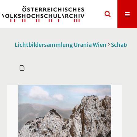
Lichtbildersammlung Urania Wien
Schatulle