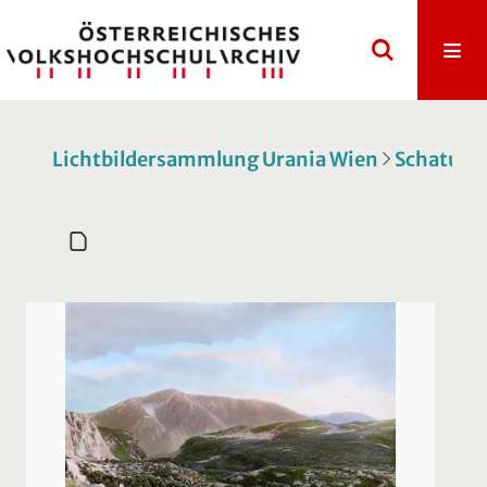
Lichtbildersammlung Urania Wien
Schatulle