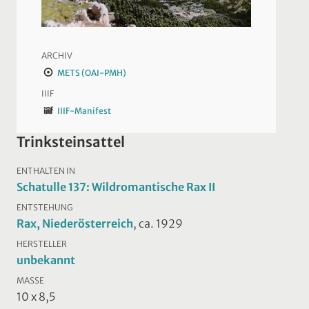
ARCHIV
METS (OAI-PMH)
IIIF
IIIF-Manifest
Trinksteinsattel
ENTHALTEN IN
Schatulle 137: Wildromantische Rax II
ENTSTEHUNG
Rax, Niederösterreich
, ca. 1929
HERSTELLER
unbekannt
MASSE
10 x 8,5