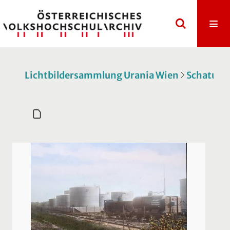
Lichtbildersammlung Urania Wien
Schatulle