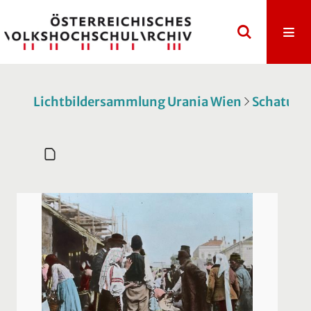
Lichtbildersammlung Urania Wien
Schatulle