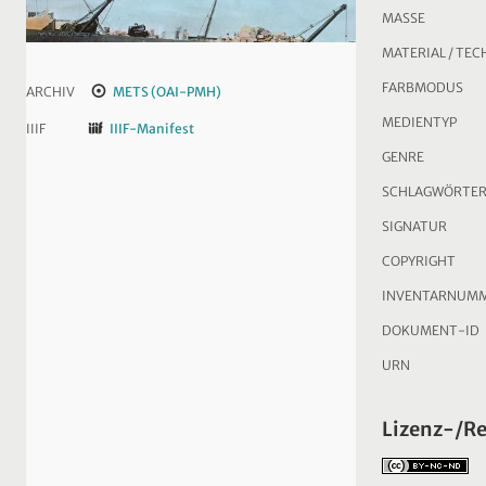
MASSE
MATERIAL / TEC
FARBMODUS
ARCHIV
METS (OAI-PMH)
MEDIENTYP
IIIF
IIIF-Manifest
GENRE
SCHLAGWÖRTE
SIGNATUR
COPYRIGHT
INVENTARNUM
DOKUMENT-ID
URN
Lizenz-/R