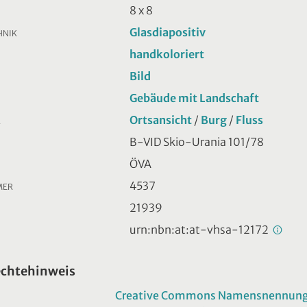
8 x 8
Glasdiapositiv
HNIK
handkoloriert
Bild
Gebäude mit Landschaft
Ortsansicht
/
Burg
/
Fluss
R
B-VID Skio-Urania 101/78
ÖVA
4537
MER
21939
urn:nbn:at:at-vhsa-12172
echtehinweis
Creative Commons Namensnennung -