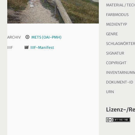
MATERIAL / TEC
FARBMODUS
MEDIENTYP
GENRE
ARCHIV
METS (OAI-PMH)
SCHLAGWÖRTE
IIIF
IIIF-Manifest
SIGNATUR
COPYRIGHT
INVENTARNUM
DOKUMENT-ID
URN
Lizenz-/R