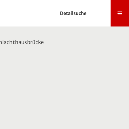
Detailsuche
chlachthausbrücke
l