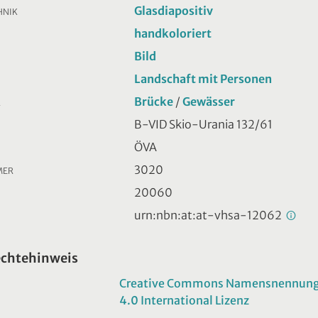
Glasdiapositiv
HNIK
handkoloriert
Bild
Landschaft mit Personen
Brücke
/
Gewässer
R
B-VID Skio-Urania 132/61
ÖVA
3020
MER
20060
urn:nbn:at:at-vhsa-12062
echtehinweis
Creative Commons Namensnennung -
4.0 International Lizenz