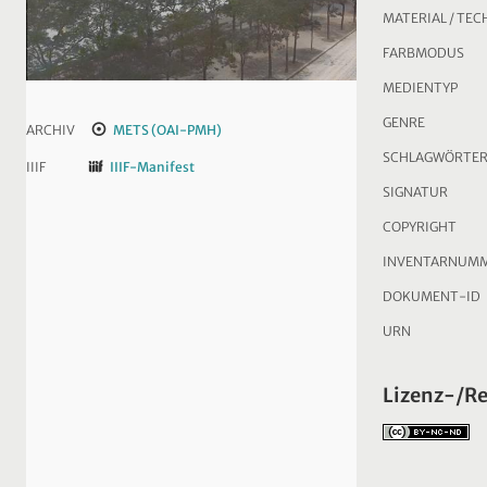
MATERIAL / TEC
FARBMODUS
MEDIENTYP
GENRE
ARCHIV
METS (OAI-PMH)
SCHLAGWÖRTE
IIIF
IIIF-Manifest
SIGNATUR
COPYRIGHT
INVENTARNUM
DOKUMENT-ID
URN
Lizenz-/R