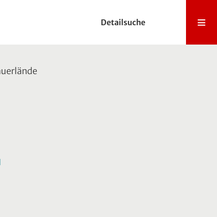
Detailsuche
auerlände
l