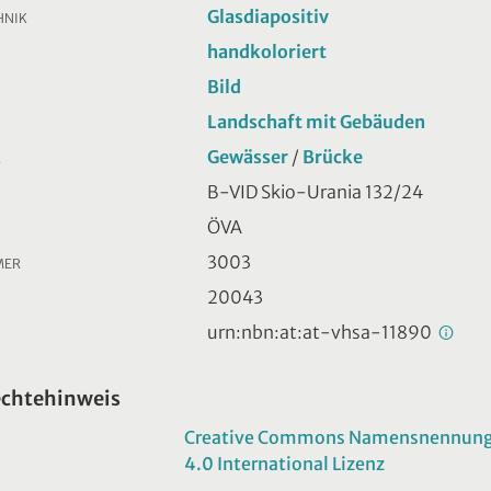
Glasdiapositiv
HNIK
handkoloriert
Bild
Landschaft mit Gebäuden
Gewässer
/
Brücke
R
B-VID Skio-Urania 132/24
ÖVA
3003
MER
20043
urn:nbn:at:at-vhsa-11890
echtehinweis
Creative Commons Namensnennung -
4.0 International Lizenz