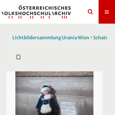
Lichtbildersammlung Urania Wien
Schatulle