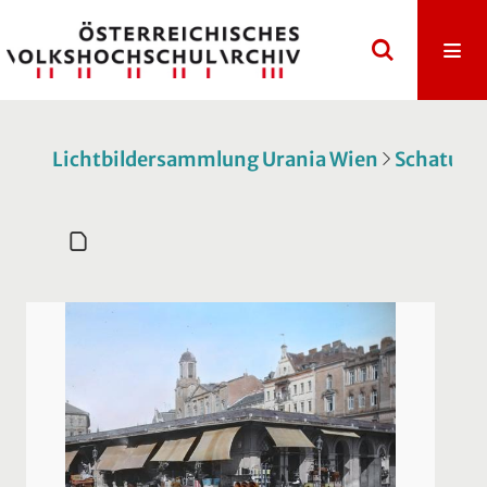
Lichtbildersammlung Urania Wien
Schatulle