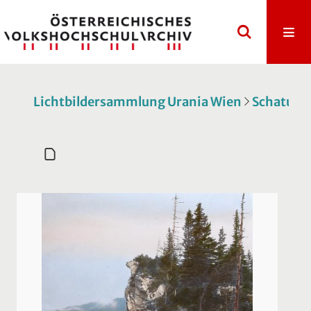
Lichtbildersammlung Urania Wien
Schatulle