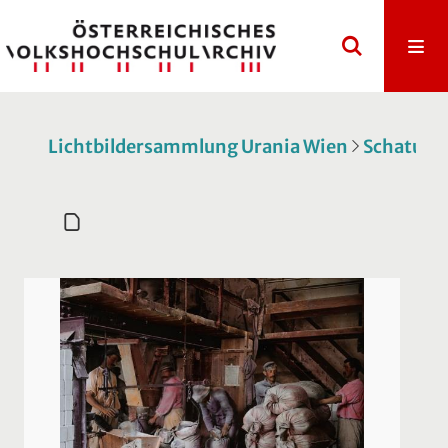
Lichtbildersammlung Urania Wien
Schatulle