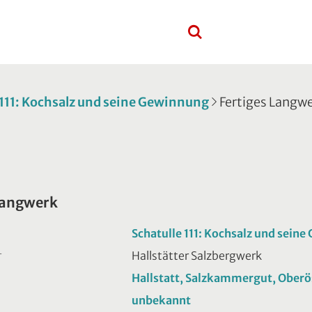
 111: Kochsalz und seine Gewinnung
Fertiges Langw
Langwerk
Schatulle 111: Kochsalz und sein
Hallstätter Salzbergwerk
T
Hallstatt, Salzkammergut, Oberö
unbekannt