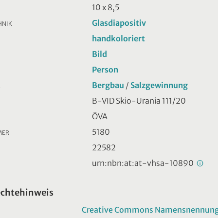
10 x 8,5
Glasdiapositiv
HNIK
handkoloriert
Bild
Person
Bergbau
/
Salzgewinnung
R
B-VID Skio-Urania 111/20
ÖVA
5180
MER
22582
urn:nbn:at:at-vhsa-10890
echtehinweis
Creative Commons Namensnennung -