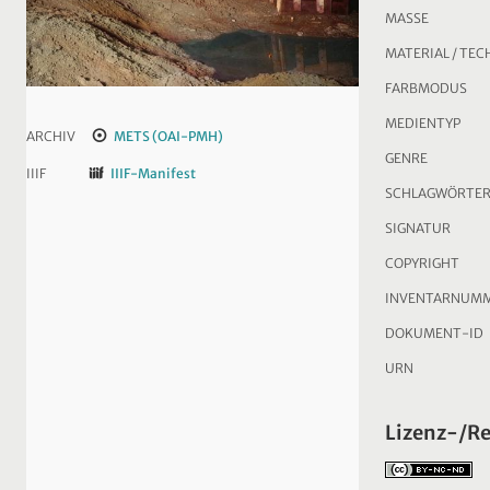
MASSE
MATERIAL / TEC
FARBMODUS
MEDIENTYP
ARCHIV
METS (OAI-PMH)
GENRE
IIIF
IIIF-Manifest
SCHLAGWÖRTE
SIGNATUR
COPYRIGHT
INVENTARNUM
DOKUMENT-ID
URN
Lizenz-/R