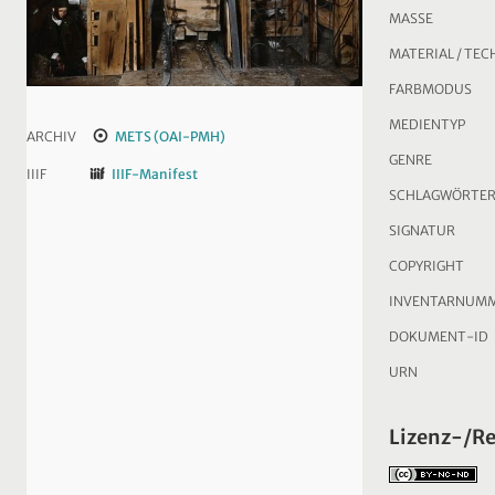
MASSE
MATERIAL / TEC
FARBMODUS
MEDIENTYP
ARCHIV
METS (OAI-PMH)
GENRE
IIIF
IIIF-Manifest
SCHLAGWÖRTE
SIGNATUR
COPYRIGHT
INVENTARNUM
DOKUMENT-ID
URN
Lizenz-/R