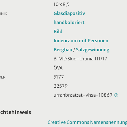
10 x 8,5
Glasdiapositiv
HNIK
handkoloriert
Bild
Innenraum mit Personen
Bergbau
/
Salzgewinnung
R
B-VID Skio-Urania 111/17
ÖVA
5177
MER
22579
urn:nbn:at:at-vhsa-10867
echtehinweis
Creative Commons Namensnennung -