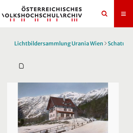
Lichtbildersammlung Urania Wien
Schatulle