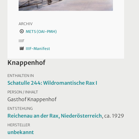
ARCHIV
METS (OAI-PMH)
IIIF
IIIF-Manifest
Knappenhof
ENTHALTEN IN
Schatulle 244: Wildromantische Rax I
PERSON / INHALT
Gasthof Knappenhof
ENTSTEHUNG
Reichenau an der Rax, Niederösterreich
, ca. 1929
HERSTELLER
unbekannt