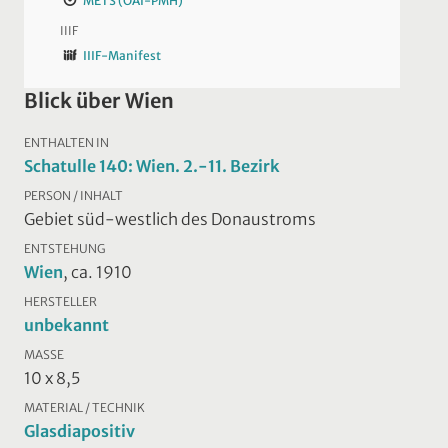
METS (OAI-PMH)
IIIF
IIIF-Manifest
Blick über Wien
ENTHALTEN IN
Schatulle 140: Wien. 2.-11. Bezirk
PERSON / INHALT
Gebiet süd-westlich des Donaustroms
ENTSTEHUNG
Wien
, ca. 1910
HERSTELLER
unbekannt
MASSE
10 x 8,5
MATERIAL / TECHNIK
Glasdiapositiv