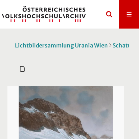
Lichtbildersammlung Urania Wien
Schatulle