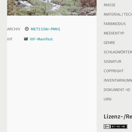
MASSE
MATERIAL / TEC
FARBMODUS
ARCHIV
METS (OAI-PMH)
MEDIENTYP
IIIF
IIIF-Manifest
GENRE
SCHLAGWÖRTE
SIGNATUR
COPYRIGHT
INVENTARNUM
DOKUMENT-ID
URN
Lizenz-/R