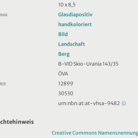
10 x 8,5
Glasdiapositiv
HNIK
handkoloriert
Bild
Landschaft
Berg
R
B-VID Skio-Urania 143/35
ÖVA
12899
MER
30530
urn:nbn:at:at-vhsa-9482
echtehinweis
Creative Commons Namensnennung -