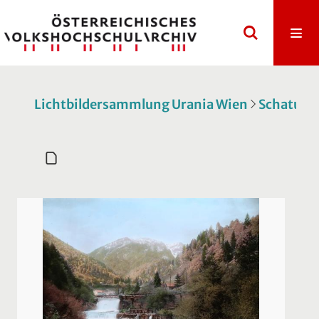
Lichtbildersammlung Urania Wien
Schatulle