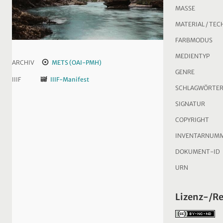
MASSE
MATERIAL / TEC
FARBMODUS
MEDIENTYP
ARCHIV
METS (OAI-PMH)
GENRE
IIIF
IIIF-Manifest
SCHLAGWÖRTE
SIGNATUR
COPYRIGHT
INVENTARNUM
DOKUMENT-ID
URN
Lizenz-/R