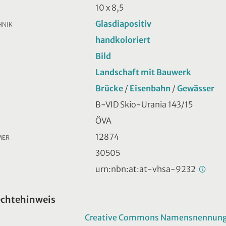
10 x 8,5
Glasdiapositiv
HNIK
handkoloriert
Bild
Landschaft mit Bauwerk
Brücke
/
Eisenbahn
/
Gewässer
R
B-VID Skio-Urania 143/15
ÖVA
12874
MER
30505
urn:nbn:at:at-vhsa-9232
echtehinweis
Creative Commons Namensnennung -