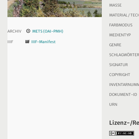
MASSE
MATERIAL / TEC
FARBMODUS
ARCHIV
METS (OAI-PMH)
MEDIENTYP
IIIF
IIIF-Manifest
GENRE
SCHLAGWÖRTE
SIGNATUR
COPYRIGHT
INVENTARNUM
DOKUMENT-ID
URN
Lizenz-/R