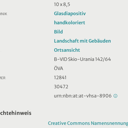
10 x 8,5
Glasdiapositiv
HNIK
handkoloriert
Bild
Landschaft mit Gebäuden
Ortsansicht
R
B-VID Skio-Urania 142/64
ÖVA
12841
MER
30472
urn:nbn:at:at-vhsa-8906
echtehinweis
Creative Commons Namensnennung -