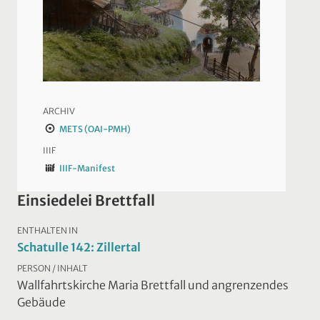
ARCHIV
METS (OAI-PMH)
IIIF
IIIF-Manifest
Einsiedelei Brettfall
ENTHALTEN IN
Schatulle 142: Zillertal
PERSON / INHALT
Wallfahrtskirche Maria Brettfall und angrenzendes
Gebäude