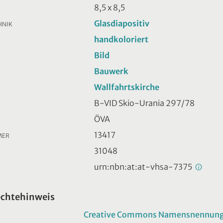
8,5 x 8,5
Glasdiapositiv
HNIK
handkoloriert
Bild
Bauwerk
Wallfahrtskirche
R
B-VID Skio-Urania 297/78
ÖVA
13417
MER
31048
urn:nbn:at:at-vhsa-7375
echtehinweis
Creative Commons Namensnennung -