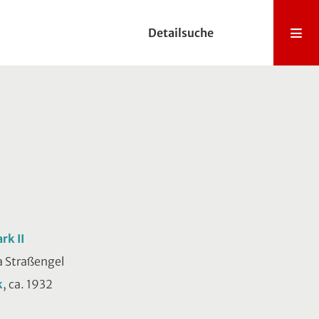
Detailsuche
rk II
ia Straßengel
k
, ca. 1932