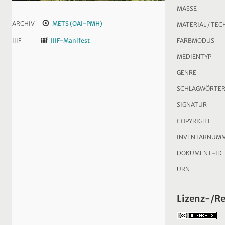
MASSE
ARCHIV
METS (OAI-PMH)
MATERIAL / TEC
FARBMODUS
IIIF
IIIF-Manifest
MEDIENTYP
GENRE
SCHLAGWÖRTE
SIGNATUR
COPYRIGHT
INVENTARNUM
DOKUMENT-ID
URN
Lizenz-/R