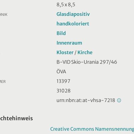
8,5 x 8,5
Glasdiapositiv
HNIK
handkoloriert
Bild
Innenraum
Kloster
/
Kirche
R
B-VID Skio-Urania 297/46
ÖVA
13397
MER
31028
urn:nbn:at:at-vhsa-7218
echtehinweis
Creative Commons Namensnennung -