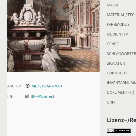
MASSE
MATERIAL / TEC
FARBMODUS
MEDIENTYP
GENRE
SCHLAGWÖRTE
SIGNATUR
COPYRIGHT
INVENTARNUM
ARCHIV
METS (OAI-PMH)
DOKUMENT-ID
IIIF
IIIF-Manifest
URN
Lizenz-/R