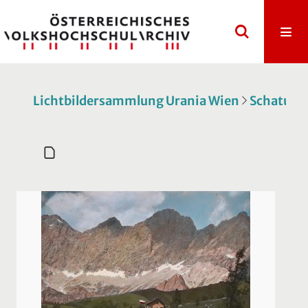
Lichtbildersammlung Urania Wien
Schatulle