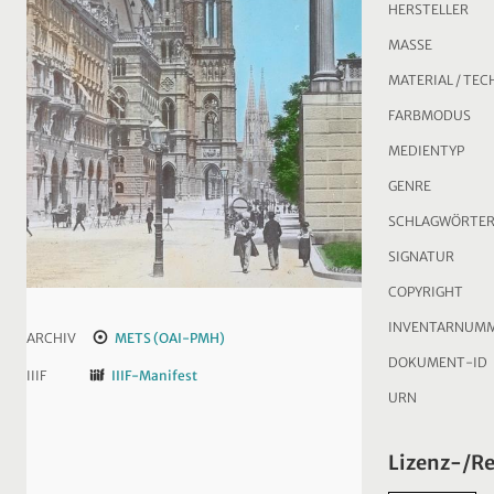
HERSTELLER
MASSE
MATERIAL / TEC
FARBMODUS
MEDIENTYP
GENRE
SCHLAGWÖRTE
SIGNATUR
COPYRIGHT
INVENTARNUM
ARCHIV
METS (OAI-PMH)
DOKUMENT-ID
IIIF
IIIF-Manifest
URN
Lizenz-/R