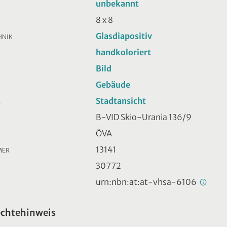
unbekannt
8 x 8
Glasdiapositiv
HNIK
handkoloriert
Bild
Gebäude
Stadtansicht
R
B-VID Skio-Urania 136/9
ÖVA
13141
MER
30772
urn:nbn:at:at-vhsa-6106
echtehinweis