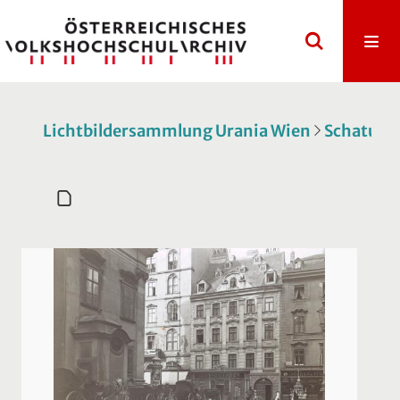
Lichtbildersammlung Urania Wien
Schatulle 