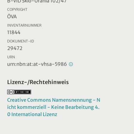
B-VID Skio-Urania 102/47
COPYRIGHT
ÖVA
INVENTARNUMMER
11844
DOKUMENT-ID
29472
URN
urn:nbn:at:at-vhsa-5986
Lizenz-/Rechtehinweis
Creative Commons Namensnennung - N
icht kommerziell - Keine Bearbeitung 4.
0 International Lizenz