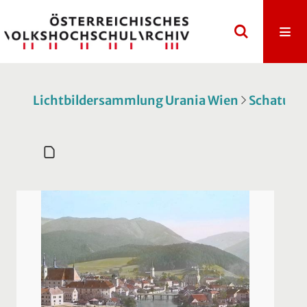
Lichtbildersammlung Urania Wien
Schatulle