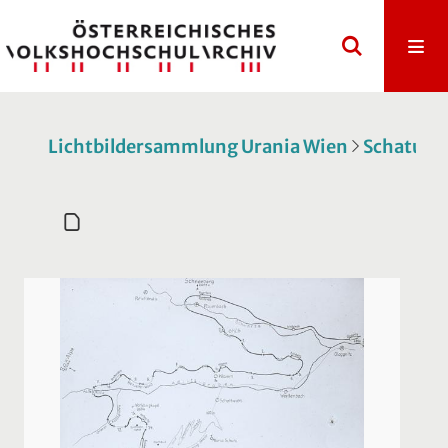
Lichtbildersammlung Urania Wien
Schatulle