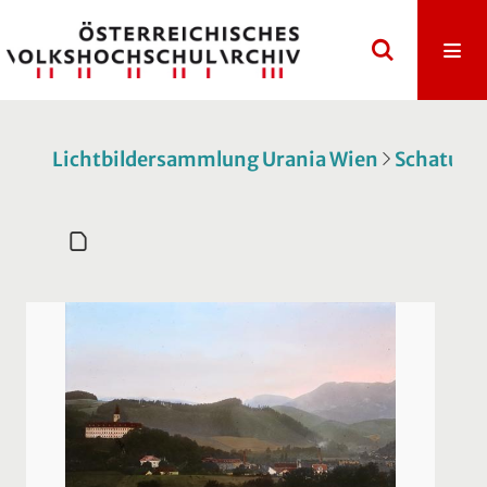
Lichtbildersammlung Urania Wien
Schatulle