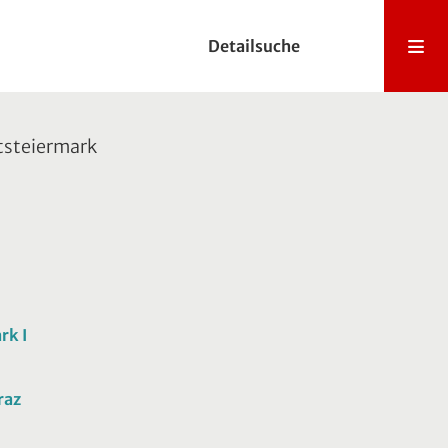
Detailsuche
tsteiermark
rk I
raz