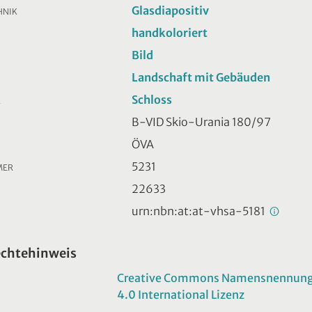
Glasdiapositiv
HNIK
handkoloriert
Bild
Landschaft mit Gebäuden
Schloss
R
B-VID Skio-Urania 180/97
ÖVA
5231
MER
22633
urn:nbn:at:at-vhsa-5181
echtehinweis
Creative Commons Namensnennung -
4.0 International Lizenz