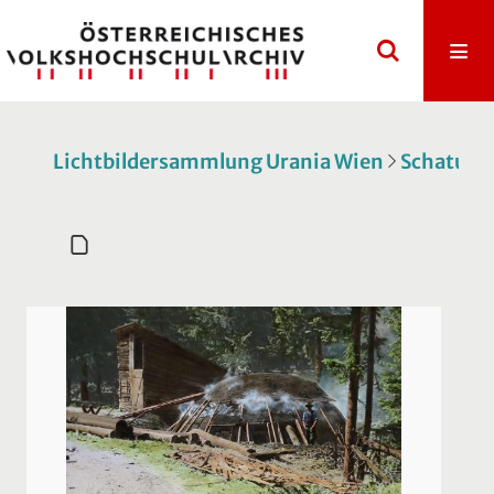
Lichtbildersammlung Urania Wien
Schatulle