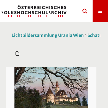
Lichtbildersammlung Urania Wien
Schatulle