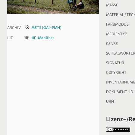
MASSE
MATERIAL / TEC
FARBMODUS
ARCHIV
METS (OAI-PMH)
MEDIENTYP
IIIF
IIIF-Manifest
GENRE
SCHLAGWÖRTE
SIGNATUR
COPYRIGHT
INVENTARNUM
DOKUMENT-ID
URN
Lizenz-/R