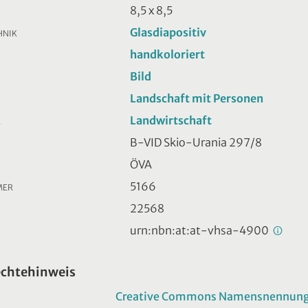
8,5 x 8,5
Glasdiapositiv
HNIK
handkoloriert
Bild
Landschaft mit Personen
Landwirtschaft
R
B-VID Skio-Urania 297/8
ÖVA
5166
MER
22568
urn:nbn:at:at-vhsa-4900
echtehinweis
Creative Commons Namensnennung -