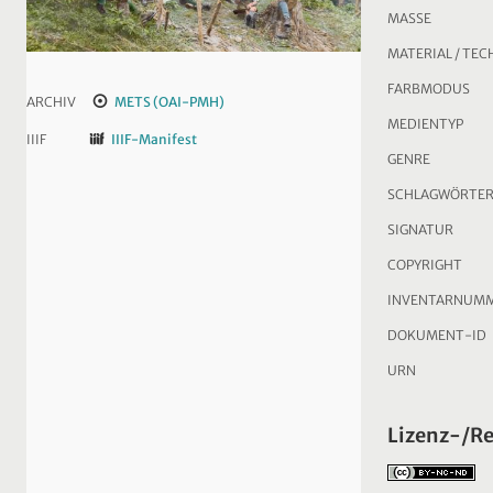
MASSE
MATERIAL / TEC
FARBMODUS
ARCHIV
METS (OAI-PMH)
MEDIENTYP
IIIF
IIIF-Manifest
GENRE
SCHLAGWÖRTE
SIGNATUR
COPYRIGHT
INVENTARNUM
DOKUMENT-ID
URN
Lizenz-/R