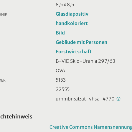
8,5 x 8,5
Glasdiapositiv
HNIK
handkoloriert
Bild
Gebäude mit Personen
Forstwirtschaft
R
B-VID Skio-Urania 297/63
ÖVA
5153
MER
22555
urn:nbn:at:at-vhsa-4770
echtehinweis
Creative Commons Namensnennung -