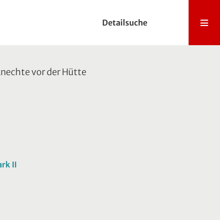
Detailsuche
nechte vor der Hütte
rk II