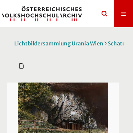
Lichtbildersammlung Urania Wien
Schatulle