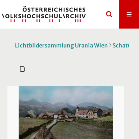
Lichtbildersammlung Urania Wien
Schatulle