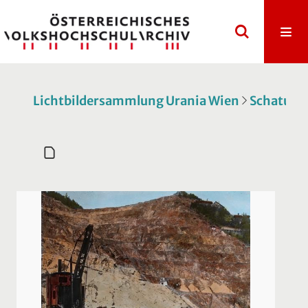
Lichtbildersammlung Urania Wien
Schatulle