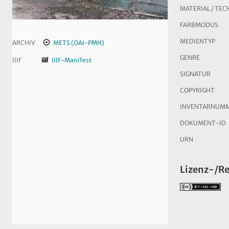
MATERIAL / TEC
FARBMODUS
MEDIENTYP
ARCHIV
METS (OAI-PMH)
GENRE
IIIF
IIIF-Manifest
SIGNATUR
COPYRIGHT
INVENTARNUM
DOKUMENT-ID
URN
Lizenz-/R