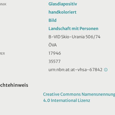
Glasdiapositiv
HNIK
handkoloriert
Bild
Landschaft mit Personen
B-VID Skio-Urania 506/74
ÖVA
17946
MER
35577
urn:nbn:at:at-vhsa-67842
echtehinweis
Creative Commons Namensnennung -
4.0 International Lizenz