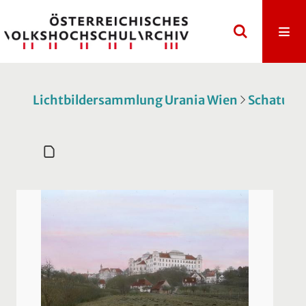
Lichtbildersammlung Urania Wien
Schatulle