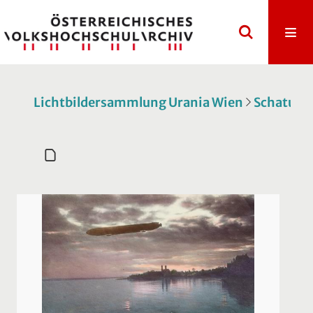
Lichtbildersammlung Urania Wien
Schatulle