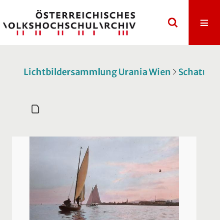
Lichtbildersammlung Urania Wien
Schatulle