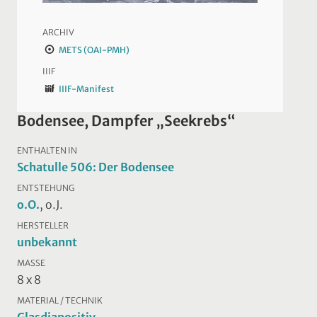
ARCHIV
METS (OAI-PMH)
IIIF
IIIF-Manifest
Bodensee, Dampfer „Seekrebs“
ENTHALTEN IN
Schatulle 506: Der Bodensee
ENTSTEHUNG
o.O.
, o.J.
HERSTELLER
unbekannt
MASSE
8 x 8
MATERIAL / TECHNIK