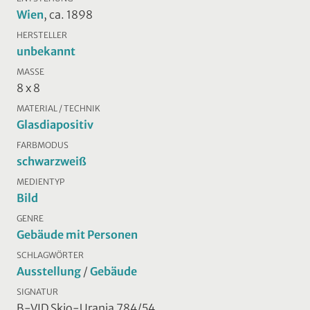
Wien
, ca. 1898
HERSTELLER
unbekannt
MASSE
8 x 8
MATERIAL / TECHNIK
Glasdiapositiv
FARBMODUS
schwarzweiß
MEDIENTYP
Bild
GENRE
Gebäude mit Personen
SCHLAGWÖRTER
Ausstellung
/
Gebäude
SIGNATUR
B-VID Skio-Urania 784/54